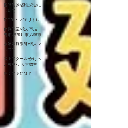
協調運動/感覚統合に
ついて
MORIトレ/モリトレ
体操教室/枚方市,交
野市,寝屋川市,八幡市
水泳家庭教師/個人レ
ッスン
陸上スクール/かけっ
こ教室/走り方教室
速く走るには？