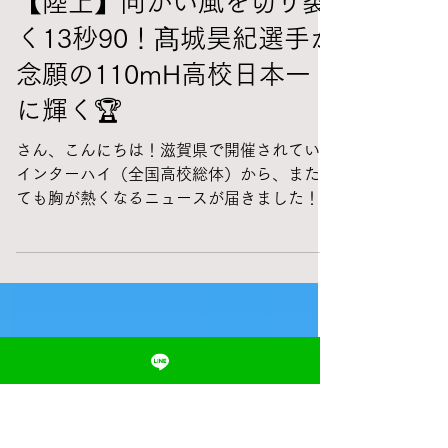
森 雅昭(かけっこ走り方教室/体操教室枚方市/大阪/京都
1 日前
【陸上】向かい風を切り裂
く13秒90！髙城昊紀選手が
念願の110mH高校日本一
に輝く🏆
さん、こんにちは！滋賀県で開催されている
インターハイ（全国高校総体）から、またし
ても胸が熱くなるニュースが届きました！
今回は、男子110mハードル（110mH）で念
願の頂点に立った髙城昊紀選手の素晴らしい
活躍についてシェアしたいと思います✨ 🌪️
悪条件を跳ね返す強さ！向かい風での13秒
90 陸上競技、特にハードル種目において風