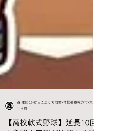
森 雅昭(かけっこ走り方教室/体操教室枚方市/大阪/京都
1 日前