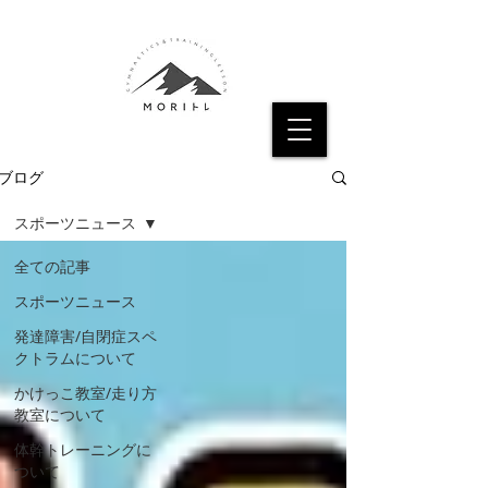
ブログ
スポーツニュース
全ての記事
スポーツニュース
発達障害/自閉症スペ
クトラムについて
かけっこ教室/走り方
教室について
体幹トレーニングに
ついて