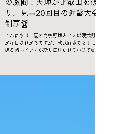
【高校軟式野球】延長10回
の激闘！天理が比叡山を破
り、見事20回目の近畿大会
制覇🏆
こんにちは！夏の高校野球といえば硬式野球
が注目されがちですが、軟式野球でも手に汗
握る熱いドラマが繰り広げられています⚾️🔥
今回は、軟式高校野球の近畿大会で生まれ
た、胸が熱くなる決勝戦のニュースをシェア
したいと思います！ ⚾️ 延長10回にもつれ込
む、意地と意地のぶつかり合い！ 近畿大会
の決勝という大舞台で激突したのは、天理高
校と比叡山高校。 試合は両校が一歩も譲ら
ない緊迫した展開となり、勝負の行方は延長
戦へと持ち越されました。そして迎えた延長
10回、ついに均衡が破れ、死闘の末に天理