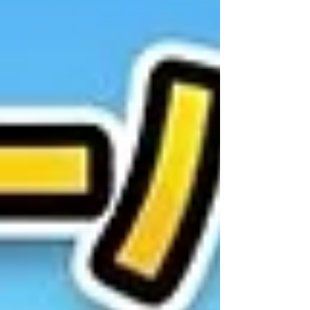
高校が見事勝利を収めました！ 軟式野球特
有の「なかなか点が入らない」息詰まる展開
の中で、延長10回まで集中力を切らさず戦
い抜いた両チームの選手たち。その精神力と
体力には、心からの拍手を送りたいですね👏
本当にお疲れ様でした！