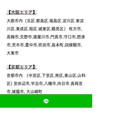
【大阪エリア】
大阪市内（
北区.都島区.福島区.淀川区.東淀
川区.東成区.旭区.城東区,鶴見区）
枚方市,
高槻市,交野市,寝屋川市,門真市,守口市,摂津
市,茨木市,豊中市,吹田市,島本町,四條畷市,
大東市
【京都エリア】
京都市内 (中京区,下京区,南区,東山区,山科
区) 京田辺市,宇治市,八幡市,向日市.長岡京
市,城陽市, 大山崎町
​曜日と時間、レッスン場所
​レッスン曜日や時間、場所はコーチと相談
して決めます​