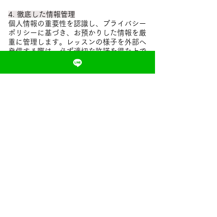
4. 徹底した情報管理
個人情報の重要性を認識し、プライバシー
ポリシーに基づき、お預かりした情報を厳
重に管理します。レッスンの様子を外部へ
発信する際は、必ず適切な許諾を得た上で
行い、お子様のプライバシー保護を徹底し
ます。
5. 社会的責任の遂行と誠実なコミュニケー
ション
私たちは、地域社会の一員として、健全な
スポーツ文化の発展に寄与します。また、
お客様や地域社会からのご意見や批判に対
しては誠実に耳を傾け、自省と改善を繰り
返すことで、サービスの質を高め続けま
す。
6. 反社会的勢力との関係遮断
私たちは、社会の秩序や安全に脅威を与え
る反社会的勢力とは一切の関係を持たず、
不当な要求に対しては毅然とした態度で対
応します。