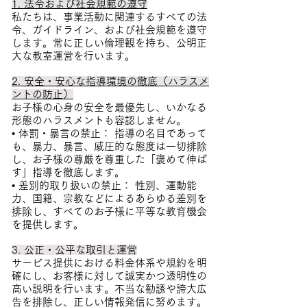
1. 法令および社会規範の遵守
私たちは、事業活動に関連するすべての法
令、ガイドライン、および社会規範を遵守
します。常に正しい倫理観を持ち、公明正
大な教室運営を行います。
2. 安全・安心な指導環境の徹底（ハラスメ
ントの防止）
お子様の心身の安全を最優先し、いかなる
形態のハラスメントも容認しません。
• 体罰・暴言の禁止： 指導の名目であって
も、暴力、暴言、威圧的な態度は一切排除
し、お子様の尊厳を尊重した「褒めて伸ば
す」指導を徹底します。
• 差別的取り扱いの禁止： 性別、運動能
力、国籍、宗教などによるあらゆる差別を
排除し、すべてのお子様に平等な教育機会
を提供します。
3. 公正・公平な取引と運営
サービス提供における料金体系や規約を明
確にし、お客様に対して誠実かつ透明性の
高い説明を行います。不当な勧誘や誇大広
告を排除し、正しい情報発信に努めます。