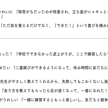
がきれいに 「猫背がちだったのが改善され、立ち姿がシャキッ
。」
る 「ただ技を覚えるだけでなく、『できた！』という喜びを積
」
になった！ 「学校でできなかった逆上がりが、ここで練習した
見せたい 「二重跳びができるようになって、休み時間に友だち
 「先生がやさしく教えてくれるから、失敗してもこわくないし
！ 「走り方を教えてもらったら足が速くなって、一番になれた
のがうれしい 「一緒に練習するともっと楽しいし、友だちと競