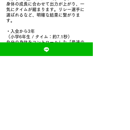
身体の成長に合わせて出力が上がり、一
気にタイムが縮まります。リレー選手に
選ばれるなど、明確な結果に繋がりま
す。
・入会から3年
（小学6年生 / タイム：約7.1秒）
自分の身体をコントロールした「最速の
走り」を確立。運動会や大会などで大き
な自信を持って走れるようになります。
■ ケース3：小学5年生(女子)から入会し
た場合
・入会時
（タイム：約9.0秒）
高学年になり、体力はあるものの「正し
い身体の動かし方」がわからず、スピー
ドに繋がっていない状態です。
・入会から半年
（タイム：約8.4秒）
頭で「正しい走り方」を理解し、身体で
表現できるようになります。効率の良い