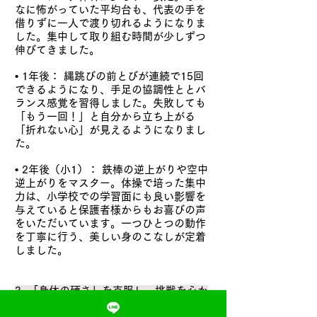
なに怖がっていた平均台も、代表の手を
借りずに一人で渡り切れるようになりま
した。集中して取り組む時間が少しずつ
伸びてきました。
• 1年後： 縄跳びの前とびが連続で15回
できるようになり、手足の協調性ととバ
ランス感覚を習得しました。失敗しても
「もう一回！」と自分から立ち上がる
「折れない心」が見えるようになりまし
た。
• 2年後（小1）： 鉄棒の逆上がりや空中
逆上がりをマスター。体操で培った集中
力は、小学校での学習面にも良い影響を
与えていると保護者様からもお喜びの声
をいただいています。一つひとつの動作
を丁寧に行う、美しい身のこなしが定着
しました。
3. 「身体の硬さ」を克服し、挑戦を心か
ら楽しめる子へ