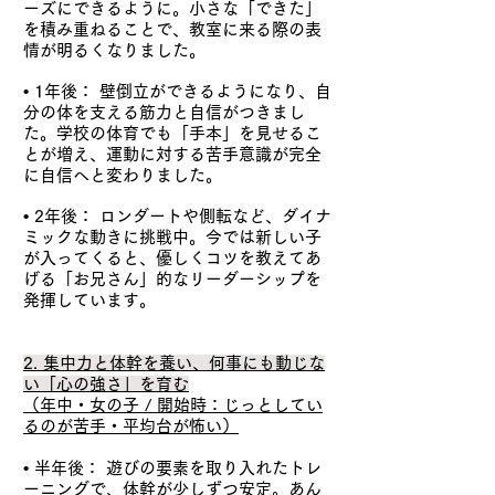
ーズにできるように。小さな「できた」
を積み重ねることで、教室に来る際の表
情が明るくなりました。
• 1年後： 壁倒立ができるようになり、自
分の体を支える筋力と自信がつきまし
た。学校の体育でも「手本」を見せるこ
とが増え、運動に対する苦手意識が完全
に自信へと変わりました。
• 2年後： ロンダートや側転など、ダイナ
ミックな動きに挑戦中。今では新しい子
が入ってくると、優しくコツを教えてあ
げる「お兄さん」的なリーダーシップを
発揮しています。
2. 集中力と体幹を養い、何事にも動じな
い「心の強さ」を育む
（年中・女の子 / 開始時：じっとしてい
るのが苦手・平均台が怖い）
• 半年後： 遊びの要素を取り入れたトレ
ーニングで、体幹が少しずつ安定。あん