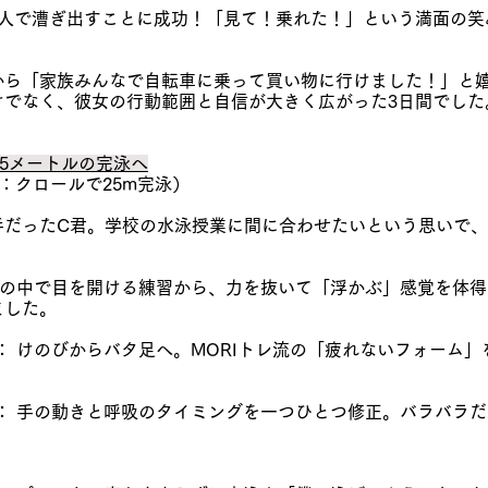
に一人で漕ぎ出すことに成功！「見て！乗れた！」という満面の
から「家族みんなで自転車に乗って買い物に行けました！」と
けでなく、彼女の行動範囲と自信が大きく広がった3日間でした
25メートルの完泳へ
標：クロールで25m完泳）
手だったC君。学校の水泳授業に間に合わせたいという思いで、
： 水の中で目を開ける練習から、力を抜いて「浮かぶ」感覚を体
ました。
目）： けのびからバタ足へ。MORIトレ流の「疲れないフォーム
目）： 手の動きと呼吸のタイミングを一つひとつ修正。バラバラ