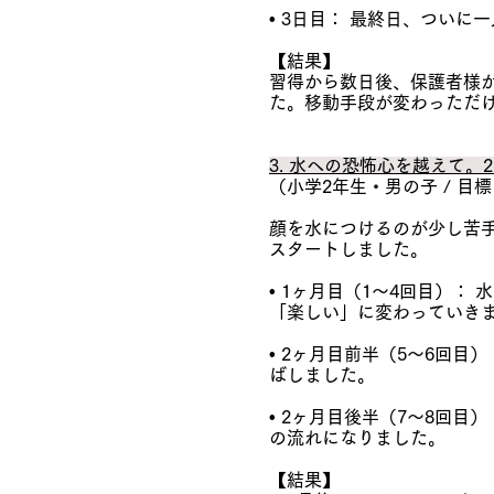
• 3日目： 最終日、つい
【結果】
習得から数日後、保護者様
た。移動手段が変わっただ
3. 水への恐怖心を越えて。
（小学2年生・男の子 / 目
顔を水につけるのが少し苦
スタートしました。
• 1ヶ月目（1〜4回目）
「楽しい」に変わっていき
• 2ヶ月目前半（5〜6回
ばしました。
• 2ヶ月目後半（7〜8回
の流れになりました。
【結果】