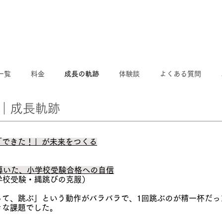
一覧
料金
成長の軌跡
体験談
よくある質問
｜​成長軌跡
「できた！」が未来をつくる
が導いた、小学校受験合格への自信
小学校受験・縄跳びの克服）
って、跳ぶ」という動作がバラバラで、1回跳ぶのが精一杯だっ
きな課題でした。