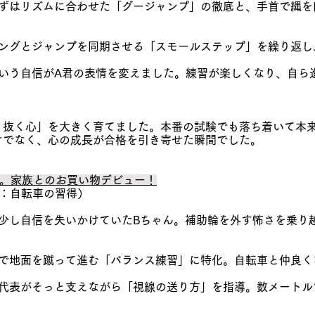
、まずはリズムに合わせた「グージャンプ」の徹底と、手首で縄
イミングとジャンプを同期させる「スモールステップ」を繰り返
」という自信がA君の表情を変えました。練習が楽しくなり、自ら
り抜く心」を大きく育てました。本番の試験でも落ち着いて本
けでなく、心の成長が合格を引き寄せた瞬間でした。
って。家族とのお買い物デビュー！
標：自転車の習得）
少し自信を失いかけていたBちゃん。補助輪を外す怖さを乗り
。
、足で地面を蹴って進む「バランス練習」に特化。自転車と仲良
し、代表がそっと支えながら「視線の送り方」を指導。数メート