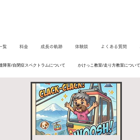
一覧
料金
成長の軌跡
体験談
よくある質問
達障害/自閉症スペクトラムについて
かけっこ教室/走り方教室につい
運動/感覚統合について
MORIトレ/モリトレ
体操教室/枚方市,交
スクール/かけっこ教室/走り方教室
速く走るには？