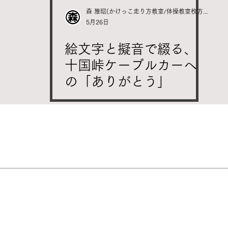
森 雅昭(かけっこ走り方教室/体操教室枚方市/大阪/京都
5月26日
絵文字と擬音で綴る、
十国峠ケーブルカーへ
の「ありがとう」