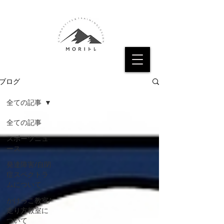
ブログ
全ての記事
全ての記事
スポーツニュ
ース
発達障害/自閉
症スペクトラ
ムについて
かけっこ教室/
走り方教室に
ついて