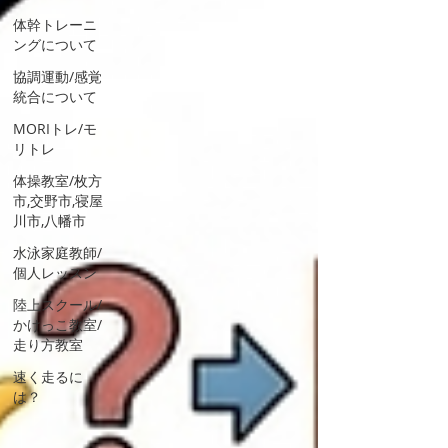
体幹トレーニ
ングについて
協調運動/感覚
統合について
MORIトレ/モ
リトレ
体操教室/枚方
市,交野市,寝屋
川市,八幡市
水泳家庭教師/
個人レッスン
陸上スクール/
かけっこ教室/
走り方教室
速く走るに
は？