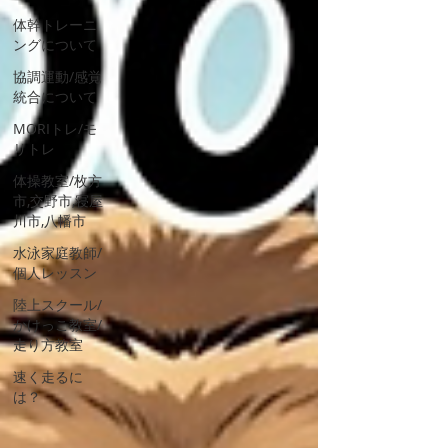
体幹トレーニ
ングについて
協調運動/感覚
統合について
MORIトレ/モ
リトレ
体操教室/枚方
市,交野市,寝屋
川市,八幡市
水泳家庭教師/
個人レッスン
陸上スクール/
かけっこ教室/
走り方教室
速く走るに
は？