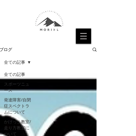
ブログ
全ての記事
全ての記事
スポーツニュ
ース
発達障害/自閉
症スペクトラ
ムについて
かけっこ教室/
走り方教室に
ついて