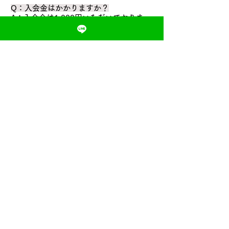
Q：入会金はかかりますか？
A：入会金は1,000円いただいておりま
す。
Q：予約のキャンセルや変更はいつまで
可能ですか？
A：スポーツ家庭教師のサービスの場合の
み、前日の1時までにご連絡いただけれ
ば、キャンセル料はかかりません。それ
以降のキャンセルについては、1回分消化
となる場合がございますのでご了承くだ
さい。
Q：支払方法は何が利用できますか？
A：**現金のほか、QRコード決済
（PayPayなど）がご利用いただけます。