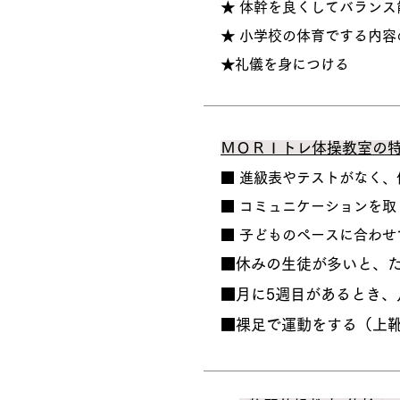
★ 体幹を良くしてバラン
★ 小学校の体育でする内容
★​礼儀を身につける
ＭＯＲＩトレ体操教室の
■ 進級表やテストがなく
■ コミュニケーションを
​■ 子どものペースに合わ
​■休みの生徒が多いと、
​■月に5週目があるとき
​​■裸足で運動をする（