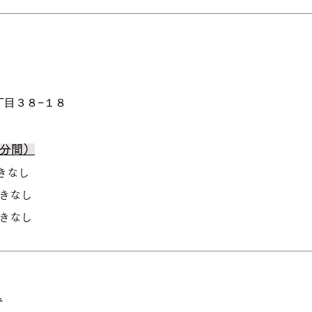
丁目３８−１８
0分間）
空きなし
空きなし
空きなし
で