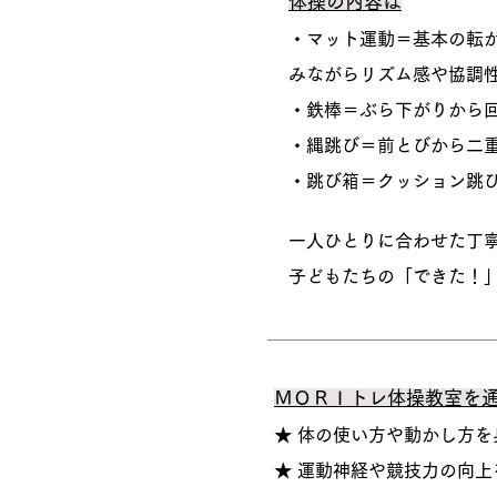
体操の内容は
・マット運動＝基本の転が
みながらリズム感や協調
・鉄棒＝ぶら下がりから
・縄跳び＝前とびから二
・跳び箱＝クッション跳
一人ひとりに合わせた丁
子どもたちの「できた！」
ＭＯＲＩトレ体操教室を
★ 体の使い方や動かし方を
​★ 運動神経や競技力の向