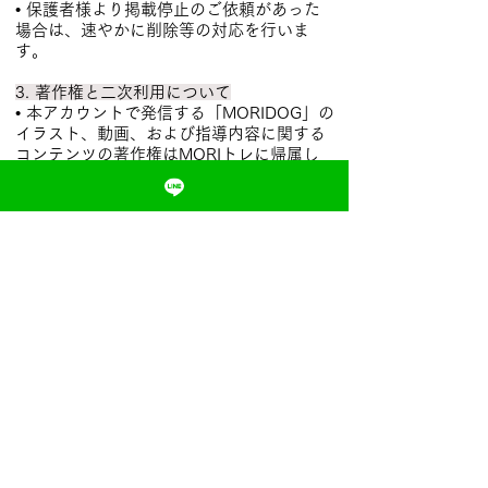
• 保護者様より掲載停止のご依頼があった
場合は、速やかに削除等の対応を行いま
す。
3. 著作権と二次利用について
• 本アカウントで発信する「MORIDOG」の
イラスト、動画、および指導内容に関する
コンテンツの著作権はMORIトレに帰属し
ます。
• 無断転載や商用利用はご遠慮ください。
ただし、公式アカウントの投稿を「シェ
ア」や「リポスト」していただくことは大
歓迎です。ぜひ、お子様の頑張りやスポー
ツの楽しさを広めるお手伝いをお願いいた
します。
4. 誠実なコミュニケーション
• 皆様からのコメントやメッセージには、
可能な限り誠実に対応いたします（内容や
状況により、すべてに返信できない場合が
ございますのでご了承ください）。
• 公序良俗に反するコメントや、他者を誹
謗中傷する内容に対しては、削除やブロッ
ク等の適切な措置をとる場合がございま