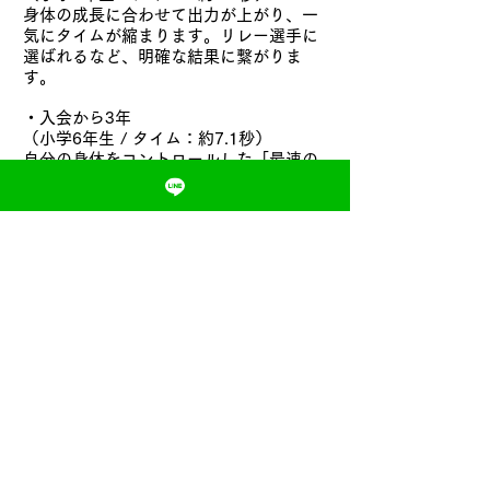
身体の成長に合わせて出力が上がり、一
気にタイムが縮まります。リレー選手に
選ばれるなど、明確な結果に繋がりま
す。
・入会から3年
（小学6年生 / タイム：約7.1秒）
自分の身体をコントロールした「最速の
走り」を確立。運動会や大会などで大き
な自信を持って走れるようになります。
■ ケース3：小学5年生(女子)から入会し
た場合
・入会時
（タイム：約9.0秒）
高学年になり、体力はあるものの「正し
い身体の動かし方」がわからず、スピー
ドに繋がっていない状態です。
・入会から半年
（タイム：約8.4秒）
頭で「正しい走り方」を理解し、身体で
表現できるようになります。効率の良い