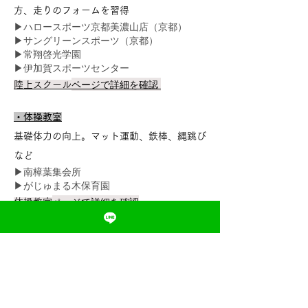
方、走りのフォームを習得
▶ハロースポーツ京都美濃山店（京都）
▶サングリーンスポーツ（京都）
▶常翔啓光学園
▶伊加賀スポーツセンター
ページで詳細を確認
陸上スクール
・体操教室
基礎体力の向上。マット運動、鉄棒、縄跳び
など
▶南樟葉集会所
▶がじゅまる木保育園
ページで詳細を確認
体操教室
・スポーツ家庭教師
縄跳びや鉄棒、マット運動、水泳などの個人
や少人数指導
ページで詳細を確認
スポーツ家庭教師