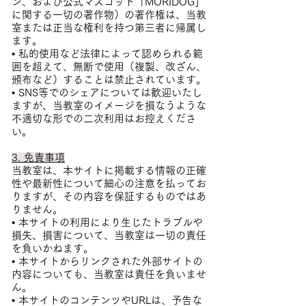
ン、および公式マスコット「MORIDOG」
に関する一切の著作物）の著作権は、当教
室または正当な権利を持つ第三者に帰属し
ます。
• 私的使用など法律によって認められる範
囲を超えて、無断で使用（複製、改ざん、
頒布など）することは禁止されています。
• SNS等でのシェアについては歓迎いたし
ますが、当教室のイメージを損なうような
不適切な形での二次利用はお控えくださ
い。
3. 免責事項
当教室は、本サイトに掲載する情報の正確
性や最新性について細心の注意を払ってお
りますが、その内容を保証するものではあ
りません。
• 本サイトの利用により生じたトラブルや
損失、損害について、当教室は一切の責任
を負いかねます。
• 本サイトからリンクされた外部サイトの
内容についても、当教室は責任を負いませ
ん。
• 本サイトのコンテンツやURLは、予告な