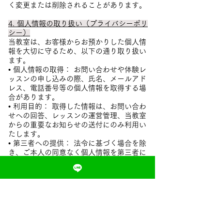
く変更または削除されることがあります。
4. 個人情報の取り扱い（プライバシーポリ
シー）
当教室は、お客様からお預かりした個人情
報を大切に守るため、以下の通り取り扱い
ます。
• 個人情報の取得： お問い合わせや体験レ
ッスンの申し込みの際、氏名、メールアド
レス、電話番号等の個人情報を取得する場
合があります。
• 利用目的： 取得した情報は、お問い合わ
せへの回答、レッスンの運営管理、当教室
からの重要なお知らせの送付にのみ利用い
たします。
• 第三者への提供： 法令に基づく場合を除
き、ご本人の同意なく個人情報を第三者に
提供することはありません。
• 写真・動画の取り扱い： レッスン中に撮
影したお子様の写真や動画をホームページ
やSNS等に掲載する場合、必ず事前に保護
者様の同意をいただいた上で行います。
5. リンクについて