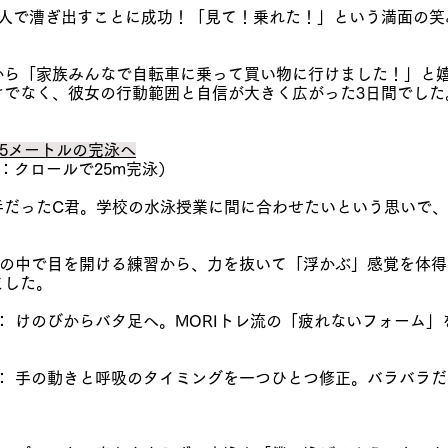
に一人で漕ぎ出すことに成功！「見て！乗れた！」という満面の
から「家族みんなで自転車に乗って買い物に行けました！」と
けでなく、彼女の行動範囲と自信が大きく広がった3日間でした
25メートルの完泳へ
標：クロールで25m完泳）
手だったC君。学校の水泳授業に間に合わせたいという思いで、
： 水の中で目を開ける練習から、力を抜いて「浮かぶ」感覚を体
ました。
目）： けのびからバタ足へ。MORIトレ流の「疲れないフォーム
目）： 手の動きと呼吸のタイミングを一つひとつ修正。バラバラ