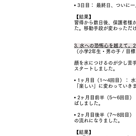
• 3日目： 最終日、つい
【結果】
習得から数日後、保護者様
た。移動手段が変わっただ
3. 水への恐怖心を越えて。
（小学2年生・男の子 / 目
顔を水につけるのが少し苦
スタートしました。
• 1ヶ月目（1〜4回目）
「楽しい」に変わっていき
• 2ヶ月目前半（5〜6回
ばしました。
• 2ヶ月目後半（7〜8回
の流れになりました。
【結果】