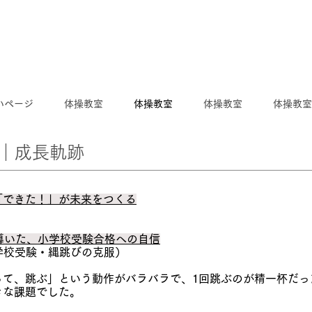
いページ
体操教室
体操教室
体操教室
体操教室
｜​成長軌跡
「できた！」が未来をつくる
が導いた、小学校受験合格への自信
小学校受験・縄跳びの克服）
って、跳ぶ」という動作がバラバラで、1回跳ぶのが精一杯だっ
きな課題でした。