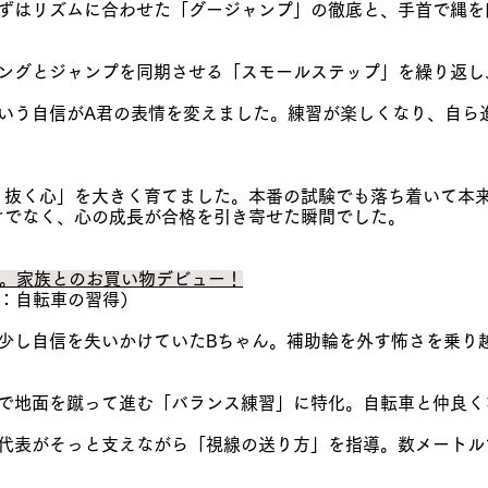
、まずはリズムに合わせた「グージャンプ」の徹底と、手首で縄
イミングとジャンプを同期させる「スモールステップ」を繰り返
」という自信がA君の表情を変えました。練習が楽しくなり、自ら
り抜く心」を大きく育てました。本番の試験でも落ち着いて本
けでなく、心の成長が合格を引き寄せた瞬間でした。
って。家族とのお買い物デビュー！
標：自転車の習得）
少し自信を失いかけていたBちゃん。補助輪を外す怖さを乗り
。
、足で地面を蹴って進む「バランス練習」に特化。自転車と仲良
し、代表がそっと支えながら「視線の送り方」を指導。数メート