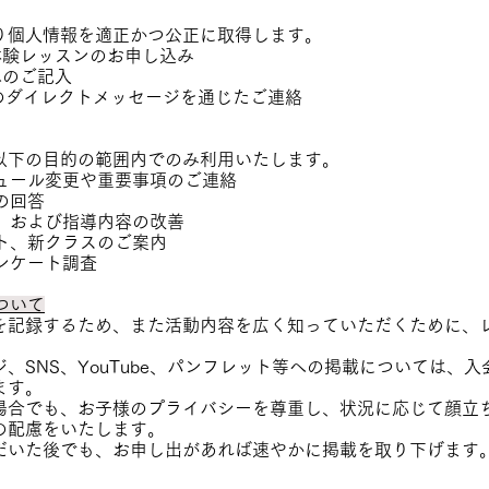
り個人情報を適正かつ公正に取得します。
体験レッスンのお申し込み
へのご記入
NSのダイレクトメッセージを通じたご連絡
以下の目的の範囲内でのみ利用いたします。
ジュール変更や重要事項のご連絡
の回答
理、および指導内容の改善
ント、新クラスのご案内
アンケート調査
ついて
を記録するため、また活動内容を広く知っていただくために、
ージ、SNS、YouTube、パンフレット等への掲載については
ます。
た場合でも、お子様のプライバシーを尊重し、状況に応じて顔立
の配慮をいたします。
ただいた後でも、お申し出があれば速やかに掲載を取り下げます