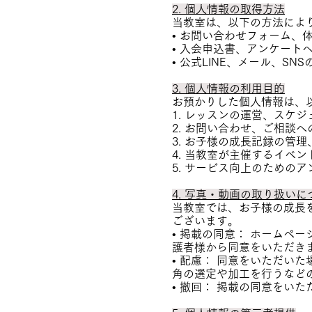
2. 個人情報の取得方法
当教室は、以下の方法によ
• お問い合わせフォーム、
• 入会申込書、アンケート
• 公式LINE、メール、S
3. 個人情報の利用目的
お預かりした個人情報は、
1. レッスンの運営、スケ
2. お問い合わせ、ご相談へ
3. お子様の成長記録の管
4. 当教室が主催するイベ
5. サービス向上のための
4. 写真・動画の取り扱いに
当教室では、お子様の成長
ございます。
• 掲載の同意： ホームペ
護者様から同意をいただき
• 配慮： 同意をいただい
角の選定や加工を行うなど
• 撤回： 掲載の同意をい