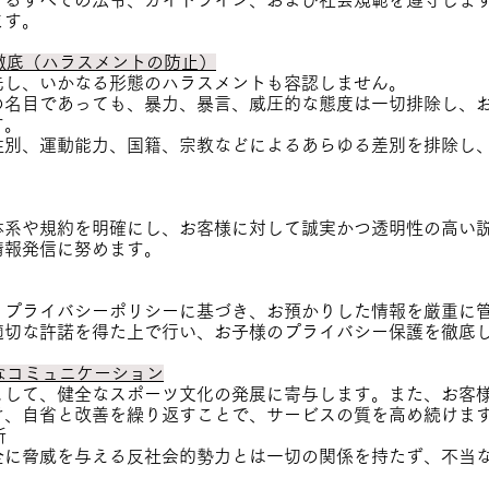
するすべての法令、ガイドライン、および社会規範を遵守しま
ます。
の徹底（ハラスメントの防止）
先し、いかなる形態のハラスメントも容認しません。
導の名目であっても、暴力、暴言、威圧的な態度は一切排除し、
す。
 性別、運動能力、国籍、宗教などによるあらゆる差別を排除し
体系や規約を明確にし、お客様に対して誠実かつ透明性の高い
情報発信に努めます。
、プライバシーポリシーに基づき、お預かりした情報を厳重に
適切な許諾を得た上で行い、お子様のプライバシー保護を徹底
実なコミュニケーション
として、健全なスポーツ文化の発展に寄与します。また、お客
け、自省と改善を繰り返すことで、サービスの質を高め続けま
断
全に脅威を与える反社会的勢力とは一切の関係を持たず、不当