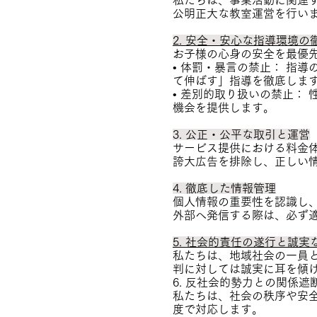
私たちは、事業活動に関連
公明正大な教室運営を行い
2. 安全・安心な指導環境
お子様の心身の安全を最優
• 体罰・暴言の禁止： 指
て伸ばす」指導を徹底しま
• 差別的取り扱いの禁止：
機会を提供します。
3. 公正・公平な取引と運営
サービス提供における料金
誇大広告を排除し、正しい
4. 徹底した情報管理
個人情報の重要性を認識し
外部へ発信する際は、必ず
5. 社会的責任の遂行と誠
私たちは、地域社会の一員
判に対しては誠実に耳を傾
6. 反社会的勢力との関係遮
私たちは、社会の秩序や安
度で対応します。