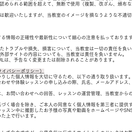
て認められる範囲を超えて、無断で使用（複製、改ざん、頒布
いては歓迎いたしますが、当教室のイメージを損なうような不適
する情報の正確性や最新性について細心の注意を払っておりま
じたトラブルや損失、損害について、当教室は一切の責任を負
た外部サイトの内容についても、当教室は責任を負いません。
URLは、予告なく変更または削除されることがあります。
プライバシーポリシー）
かりした個人情報を大切に守るため、以下の通り取り扱います
い合わせや体験レッスンの申し込みの際、氏名、メールアドレス
報は、お問い合わせへの回答、レッスンの運営管理、当教室から
に基づく場合を除き、ご本人の同意なく個人情報を第三者に提供
 レッスン中に撮影したお子様の写真や動画をホームページやSN
いた上で行います。