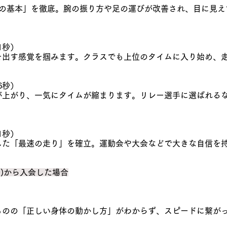
つの基本」を徹底。腕の振り方や足の運びが改善され、目に見え
1秒）
を出す感覚を掴みます。クラスでも上位のタイムに入り始め、
6秒）
が上がり、一気にタイムが縮まります。リレー選手に選ばれる
1秒）
した「最速の走り」を確立。運動会や大会などで大きな自信を
子)から入会した場合
ものの「正しい身体の動かし方」がわからず、スピードに繋が