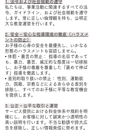
1. 法令および社会規範の遵守
私たちは、事業活動に関連するすべての法
令、ガイドライン、および社会規範を遵守
します。常に正しい倫理観を持ち、公明正
大な教室運営を行います。
2. 安全・安心な指導環境の徹底（ハラスメ
ントの防止）
お子様の心身の安全を最優先し、いかなる
形態のハラスメントも容認しません。
• 体罰・暴言の禁止： 指導の名目であって
も、暴力、暴言、威圧的な態度は一切排除
し、お子様の尊厳を尊重した「褒めて伸ば
す」指導を徹底します。
• 差別的取り扱いの禁止： 性別、運動能
力、国籍、宗教などによるあらゆる差別を
排除し、すべてのお子様に平等な教育機会
を提供します。
3. 公正・公平な取引と運営
サービス提供における料金体系や規約を明
確にし、お客様に対して誠実かつ透明性の
高い説明を行います。不当な勧誘や誇大広
告を排除し、正しい情報発信に努めます。