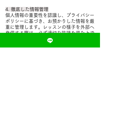
4. 徹底した情報管理
個人情報の重要性を認識し、プライバシー
ポリシーに基づき、お預かりした情報を厳
重に管理します。レッスンの様子を外部へ
発信する際は、必ず適切な許諾を得た上で
行い、お子様のプライバシー保護を徹底し
ます。
5. 社会的責任の遂行と誠実なコミュニケー
ション
私たちは、地域社会の一員として、健全な
スポーツ文化の発展に寄与します。また、
お客様や地域社会からのご意見や批判に対
しては誠実に耳を傾け、自省と改善を繰り
返すことで、サービスの質を高め続けま
す。
6. 反社会的勢力との関係遮断
私たちは、社会の秩序や安全に脅威を与え
る反社会的勢力とは一切の関係を持たず、
不当な要求に対しては毅然とした態度で対
応します。