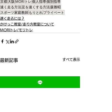
京都
大阪
MORIトレ
個人指導
個別指導
速く走る方法
足を速くする方法
森雅昭
スポーツ家庭教師
もりとれ
プライベート
速く走るには？
かけっこ教室/走り方教室について
MORIトレ/モリトレ
すべて表示
最新記事