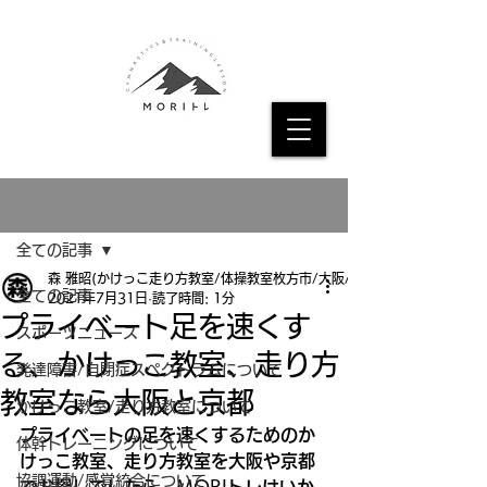
記事
全ての記事
森 雅昭(かけっこ走り方教室/体操教室枚方市/大阪/京都
全ての記事
2021年7月31日
読了時間: 1分
プライベート足を速くす
スポーツニュース
る、かけっこ教室、走り方
発達障害/自閉症スペクトラムについて
教室なら大阪と京都
かけっこ教室/走り方教室について
プライベートの足を速くするためのか
体幹トレーニングについて
けっこ教室、走り方教室を大阪や京都
協調運動/感覚統合について