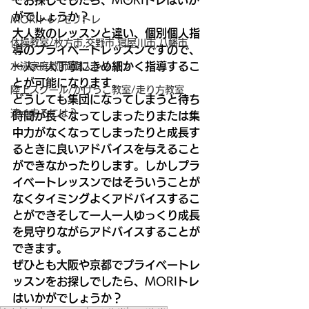
でお探しでしたら、
MORI
トレはいか
がでしょうか？
MORIトレ/モリトレ
大人数のレッスンと違い、個別個人指
体操教室/枚方市,交野市,寝屋川市,八幡市
導のプライベートレッスンですので、
一人一人丁寧にきめ細かく指導するこ
水泳家庭教師/個人レッスン
とが可能になります。
陸上スクール/かけっこ教室/走り方教室
どうしても集団になってしまうと待ち
速く走るには？
時間が長くなってしまったりまたは集
中力がなくなってしまったりと成長す
るときに良いアドバイスを与えること
ができなかったりします。しかしプラ
イベートレッスンではそういうことが
なくタイミングよくアドバイスするこ
とができそして一人一人ゆっくり成長
を見守りながらアドバイスすることが
できます。
ぜひとも大阪や京都でプライベートレ
ッスンをお探しでしたら、
MORI
トレ
はいかがでしょうか？