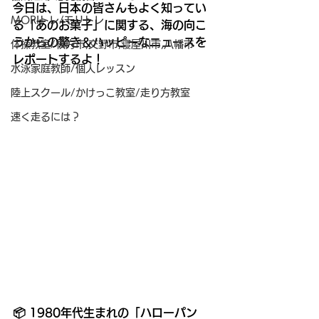
今日は、日本の皆さんもよく知ってい
MORIトレ/モリトレ
る「あのお菓子」に関する、海の向こ
うからの驚き＆ハッピーなニュースを
体操教室/枚方市,交野市,寝屋川市,八幡市
レポートするよ！
水泳家庭教師/個人レッスン
陸上スクール/かけっこ教室/走り方教室
速く走るには？
📦 1980年代生まれの「ハローパン