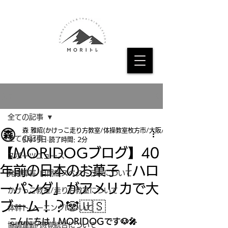
記事
全ての記事
森 雅昭(かけっこ走り方教室/体操教室枚方市/大阪/京都
全ての記事
5月15日
読了時間: 2分
【MORIDOGブログ】40
スポーツニュース
年前の日本のお菓子「ハロ
発達障害/自閉症スペクトラムについて
ーパンダ」がアメリカで大
かけっこ教室/走り方教室について
ブーム！？🐼🇺🇸
体幹トレーニングについて
こんにちは！MORIDOGです🐶🎤
協調運動/感覚統合について