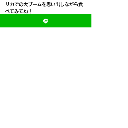
リカでの大ブームを思い出しながら食
べてみてね！
それでは、また次のレポートでお会い
しましょう！👋
#ハローパンダ
#明治
#meiji
#レトロ
お菓子
#海外トレンド
#アメリカ大ブ
ーム
#アメリカ生活
#お菓子好きな人
と繋がりたい
#MORIDOG
#MORIDOGレポート
#日本の誇り
京都
大阪
MORIトレ
速く走る方法
足を速くする方法
かけっこ教室
走り方教室
MORIトレ/モリトレ
すべて表示
最新記事