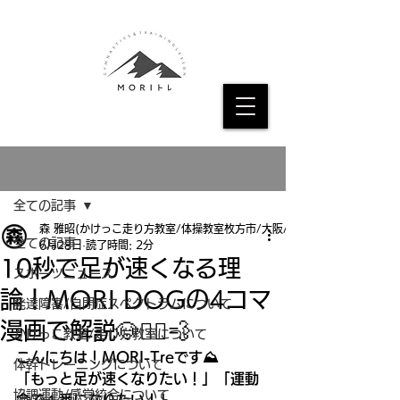
記事
全ての記事
森 雅昭(かけっこ走り方教室/体操教室枚方市/大阪/京都
全ての記事
6月28日
読了時間: 2分
10秒で足が速くなる理
スポーツニュース
論！MORI DOGの4コマ
発達障害/自閉症スペクトラムについて
漫画で解説🐶🏃‍♂️💨
かけっこ教室/走り方教室について
こんにちは！MORI-Treです⛰️
体幹トレーニングについて
「もっと足が速くなりたい！」「運動
協調運動/感覚統合について