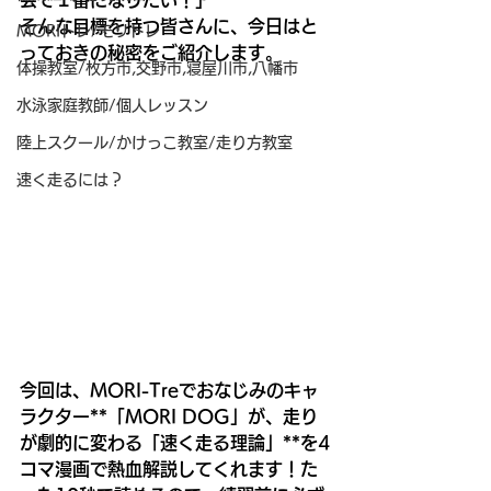
会で１番になりたい！」
そんな目標を持つ皆さんに、今日はと
MORIトレ/モリトレ
っておきの秘密をご紹介します。
体操教室/枚方市,交野市,寝屋川市,八幡市
水泳家庭教師/個人レッスン
陸上スクール/かけっこ教室/走り方教室
速く走るには？
今回は、MORI-Treでおなじみのキャ
ラクター**「MORI DOG」が、走り
が劇的に変わる「速く走る理論」**を4
コマ漫画で熱血解説してくれます！た