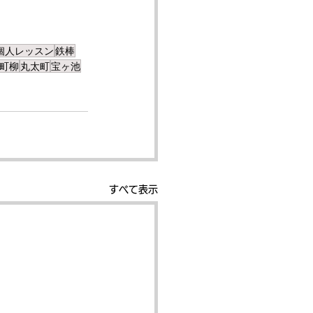
個人レッスン
鉄棒
町柳
丸太町
宝ヶ池
すべて表示