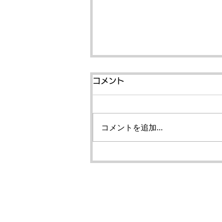
コメント
コメントを追加…
【筋トレのお悩み解決】筋
肉はどのくらい休むと落ち
る？マッスルメモリーの仕
組みと復活のロードマップ