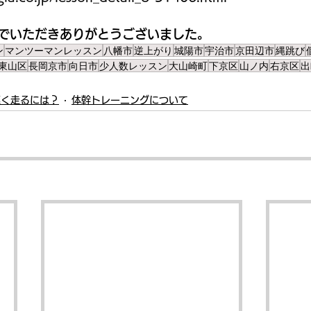
でいただきありがとうございました。
ン
マンツーマンレッスン
八幡市
逆上がり
城陽市
宇治市
京田辺市
縄跳び
東山区
長岡京市
向日市
少人数レッスン
大山崎町
下京区
山ノ内
右京区
出
速く走るには？
体幹トレーニングについて