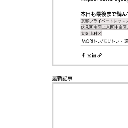
本日も最後まで読ん
京都
プライベートレッス
伏見区
南区
上京区
中京区
太秦
山科区
MORIトレ/モリトレ
最新記事