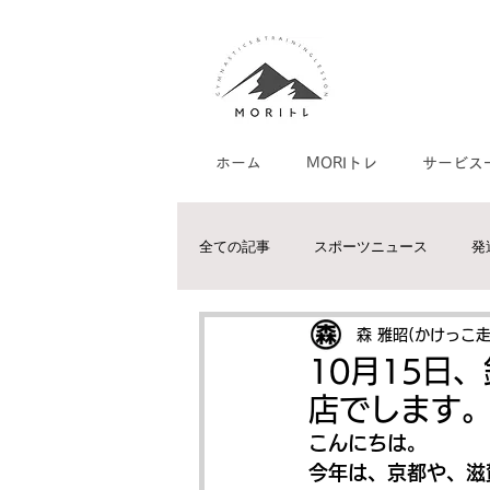
ホーム
MORIトレ
サービス
全ての記事
スポーツニュース
発
体幹トレーニングについて
協調
森 雅昭(かけっこ
10月15日
店でします
水泳家庭教師/個人レッスン
陸上
こんにちは。
今年は、京都や、滋