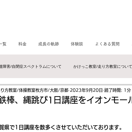
一覧
料金
成長の軌跡
体験談
よくある質問
達障害/自閉症スペクトラムについて
かけっこ教室/走り方教室につい
運動/感覚統合について
MORIトレ/モリトレ
体操教室/枚方市,交
走り方教室/体操教室枚方市/大阪/京都
2023年9月20日
読了時間: 1分
、鉄棒、縄跳び1日講座をイオンモー
。
スクール/かけっこ教室/走り方教室
速く走るには？
賀県で1日講座を数多くさせていただいております。