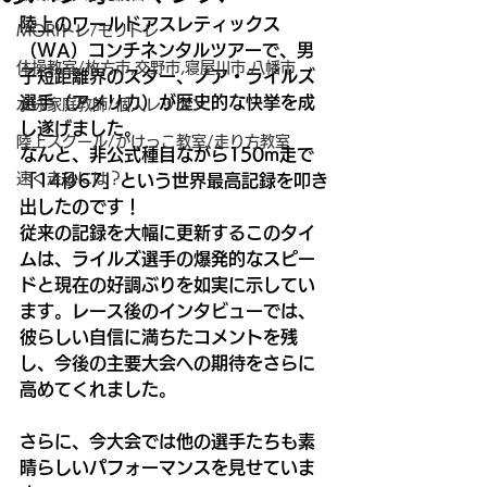
陸上のワールドアスレティックス
MORIトレ/モリトレ
（WA）コンチネンタルツアーで、男
体操教室/枚方市,交野市,寝屋川市,八幡市
子短距離界のスター、ノア・ライルズ
選手（アメリカ）が歴史的な快挙を成
水泳家庭教師/個人レッスン
し遂げました。
陸上スクール/かけっこ教室/走り方教室
なんと、非公式種目ながら150m走で
速く走るには？
「14秒67」という世界最高記録を叩き
出したのです！
従来の記録を大幅に更新するこのタイ
ムは、ライルズ選手の爆発的なスピー
ドと現在の好調ぶりを如実に示してい
ます。レース後のインタビューでは、
彼らしい自信に満ちたコメントを残
し、今後の主要大会への期待をさらに
高めてくれました。
さらに、今大会では他の選手たちも素
晴らしいパフォーマンスを見せていま