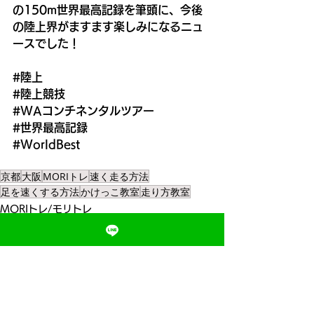
の150m世界最高記録を筆頭に、今後
の陸上界がますます楽しみになるニュ
ースでした！
#陸上
#陸上競技
#WAコンチネンタルツアー
#世界最高記録
#WorldBest
京都
大阪
MORIトレ
速く走る方法
足を速くする方法
かけっこ教室
走り方教室
MORIトレ/モリトレ
すべて表示
最新記事