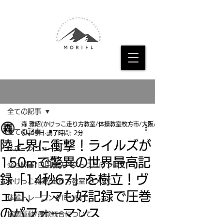
記事
全ての記事
森 雅昭(かけっこ走り方教室/体操教室枚方市/大阪/京都
全ての記事
6月19日
読了時間: 2分
陸上界に衝撃！ライルズが
スポーツニュース
150mで驚異の世界最高記
発達障害/自閉症スペクトラムについて
録「14秒67」を樹立！ヴ
かけっこ教室/走り方教室について
ェロ、リマも好記録で圧巻
体幹トレーニングについて
のパフォーマンス
協調運動/感覚統合について