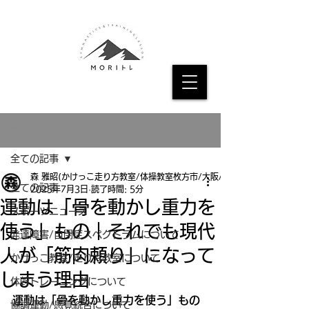
記事
全ての記事
森 雅昭(かけっこ走り方教室/体操教室枚方市/大阪/京都
全ての記事
2025年7月3日
読了時間: 5分
運動は「骨を動かし重力を
スポーツニュース
使う」もの｜それでも現代
発達障害/自閉症スペクトラムについて
人が「筋肉頼り」になって
かけっこ教室/走り方教室について
しまう理由
体幹トレーニングについて
運動は「骨を動かし重力を使う」もの
協調運動/感覚統合について