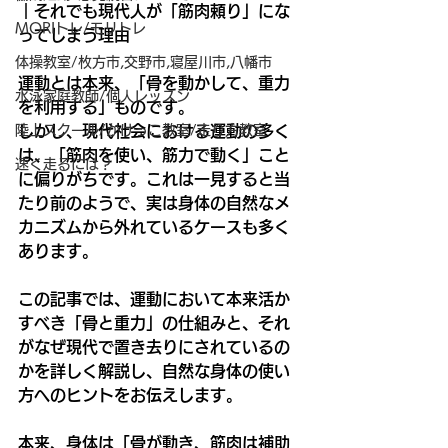
｜それでも現代人が「筋肉頼り」にな
MORIトレ/モリトレ
ってしまう理由
体操教室/枚方市,交野市,寝屋川市,八幡市
運動とは本来、「骨を動かして、重力
水泳家庭教師/個人レッスン
を利用する」ものです。
陸上スクール/かけっこ教室/走り方教室
しかし、現代社会における運動の多く
は、「筋肉を使い、筋力で動く」こと
速く走るには？
に偏りがちです。これは一見すると当
たり前のようで、実は身体の自然なメ
カニズムから外れているケースも多く
あります。
この記事では、運動において本来活か
すべき「骨と重力」の仕組みと、それ
がなぜ現代で置き去りにされているの
かを詳しく解説し、自然な身体の使い
方へのヒントをお伝えします。
本来、身体は「骨が動き、筋肉は補助