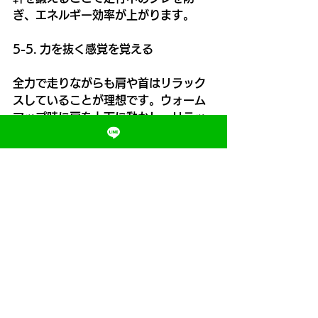
ぎ、エネルギー効率が上がります。
5-5. 力を抜く感覚を覚える
全力で走りながらも肩や首はリラック
スしていることが理想です。ウォーム
アップ時に肩を上下に動かし、リラッ
クス状態を確認しましょう。
6. よくある誤解：速く走る＝全力で力
を使う
「速く走るためには全力で力を使うべ
きだ」と思う人がいますが、それは誤
りです。実際には、全力で力んでしま
うと筋肉が硬直し、スムーズな動きが
できなくなります。速く走る人は、
「必要な力だけを効率よく使う」とい