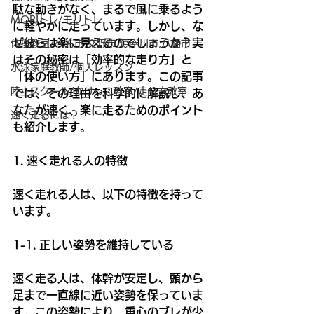
駄な動きがなく、まるで風に乗るよう
MORIトレ/モリトレ
に軽やかに走っています。しかし、な
ぜ彼らは楽に見えるのでしょうか？実
体操教室/枚方市,交野市,寝屋川市,八幡市
はその秘密は「効率的な走り方」と
水泳家庭教師/個人レッスン
「体の使い方」にあります。この記事
陸上スクール/かけっこ教室/走り方教室
では、その理由を科学的に解説し、あ
なたが速く、楽に走るためのポイント
速く走るには？
も紹介します。
1. 速く走れる人の特徴
速く走れる人は、以下の特徴を持って
います。
1-1. 正しい姿勢を維持している
速く走る人は、体幹が安定し、頭から
足まで一直線に近い姿勢を保っていま
す。この姿勢により、重心のブレが少