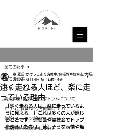
記事
全ての記事
森 雅昭(かけっこ走り方教室/体操教室枚方市/大阪/京都
全ての記事
2025年5月14日
読了時間: 4分
速く走れる人ほど、楽に走
スポーツニュース
っている理由
発達障害/自閉症スペクトラムについて
「速く走れる人は、楽に走っているよ
かけっこ教室/走り方教室について
うに見える。」これは多くの人が感じ
体幹トレーニングについて
ることです。運動会や競技会でトップ
を走る人たちは、苦しそうな表情や無
協調運動/感覚統合について