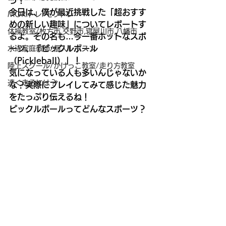
う！
今日は、僕が最近挑戦した「超おすす
MORIトレ/モリトレ
めの新しい趣味」についてレポートす
体操教室/枚方市,交野市,寝屋川市,八幡市
るよ。その名も…今一番ホットなスポ
ーツ、「ピックルボール
水泳家庭教師/個人レッスン
（Pickleball）」！
陸上スクール/かけっこ教室/走り方教室
気になっている人も多いんじゃないか
速く走るには？
な？実際にプレイしてみて感じた魅力
をたっぷり伝えるね！
ピックルボールってどんなスポーツ？