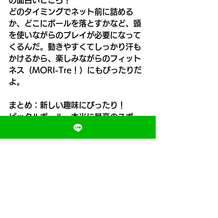
の面白いところ！
どのタイミングでネット前に詰める
か、どこにボールを落とすかなど、頭
を使いながらのプレイが必要になって
くるんだ。動きやすくてしっかり汗も
かけるから、楽しみながらのフィット
ネス（MORI-Tre！）にもぴったりだ
よ。
まとめ：新しい趣味にぴったり！
ピックルボール、本当に最高のスポー
ツでした！
「何か新しい運動を始めたいな」「友
達や家族と一緒に楽しめる趣味が欲し
いな」と思っている人には、自信を持
っておすすめします！
みんなもぜひ、近くのコートを探して
パドルを握ってみてね！
僕と一緒にラリーを楽しみましょう！