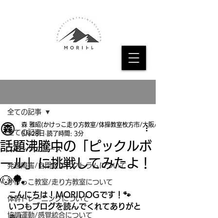
記事
全ての記事
森 雅昭(かけっこ走り方教室/体操教室枚方市/大阪/京都
全ての記事
5月28日
読了時間: 3分
話題沸騰中の「ピックルボ
スポーツニュース
ール」に挑戦してみたよ！
発達障害/自閉症スペクトラムについて
🐶🏓
かけっこ教室/走り方教室について
こんにちは！MORIDOGです！🐾
体幹トレーニングについて
いつもブログを読んでくれてありがと
協調運動/感覚統合について