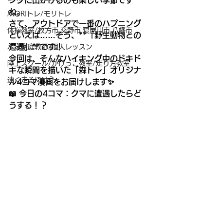
ングに出かけるのも楽しい季節です
ね。
MORIトレ/モリトレ
さて、アウトドアで一番のハプニング
体操教室/枚方市,交野市,寝屋川市,八幡市
といえば……そう、**「野生動物との
遭遇」**です！
水泳家庭教師/個人レッスン
今回は、そんなハイキング中のドキド
陸上スクール/かけっこ教室/走り方教室
キな瞬間を描いた「森トレ」オリジナ
速く走るには？
ル4コマ漫画をお届けします✨
📖 今日の4コマ：クマに遭遇したらど
うする！？