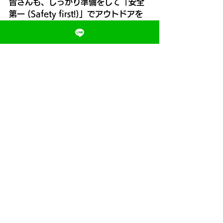
皆さんも、しっかり準備をして「安全
第一 (Safety first!)」でアウトドアを
楽しんでくださいね！それではまた次
回の【森トレ日記】でお会いしましょ
う！🐾
#ハイキング
#アウトドア
#森トレ
#ク
マ遭遇
#サバイバル術
#4コマ漫画
#英
語学習
#英会話フレーズ
#安全第一
#
登山好きな人と繋がりたい
#ハイキン
グ日記
京都
大阪
MORIトレ
速く走る方法
足を速くする方法
かけっこ教室
走り方教室
MORIトレ/モリトレ
すべて表示
最新記事