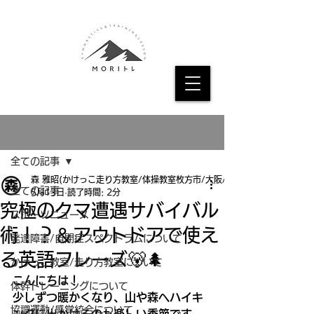
記事
全ての記事
森 雅昭(かけっこ走り方教室/体操教室枚方市/大阪/京都
全ての記事
5月13日
読了時間: 2分
究極のクマ遭遇サバイバル
スポーツニュース
術！？＆アウトドアで使え
発達障害/自閉症スペクトラムについて
る英語フレーズ🐻🌲
かけっこ教室/走り方教室について
こんにちは！
体幹トレーニングについて
少しずつ暖かくなり、山や森へハイキ
協調運動/感覚統合について