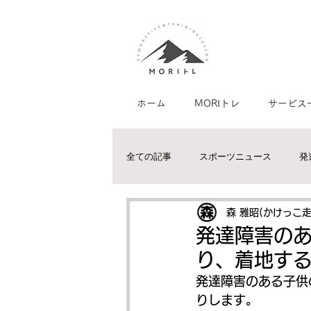
ホーム
MORIトレ
サービス
全ての記事
スポーツニュース
発
体幹トレーニングについて
協調
森 雅昭(かけっこ
発達障害の
り、着地す
水泳家庭教師/個人レッスン
陸上
発達障害のある子供
りします。