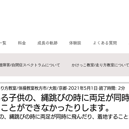
一覧
料金
成長の軌跡
体験談
よくある質問
達障害/自閉症スペクトラムについて
かけっこ教室/走り方教室につい
運動/感覚統合について
MORIトレ/モリトレ
体操教室/枚方市,交
走り方教室/体操教室枚方市/大阪/京都
2021年5月1日
読了時間: 2分
ある子供の、縄跳びの時に両足が同
ることができなかったりします。
スクール/かけっこ教室/走り方教室
速く走るには？
の、縄跳びの時に両足が同時に飛んだり、着地すること