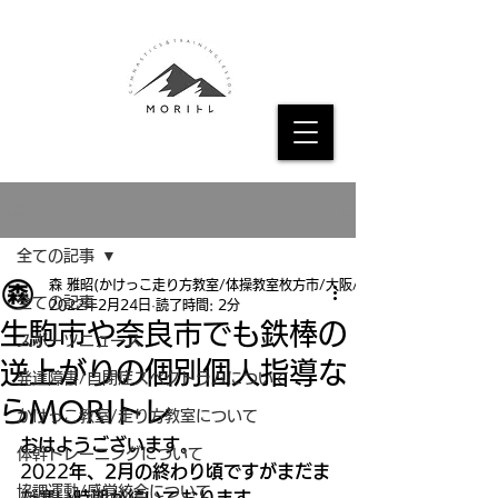
記事
全ての記事
森 雅昭(かけっこ走り方教室/体操教室枚方市/大阪/京都
全ての記事
2022年2月24日
読了時間: 2分
生駒市や奈良市でも鉄棒の
スポーツニュース
逆上がりの個別個人指導な
発達障害/自閉症スペクトラムについて
らMORIトレ
かけっこ教室/走り方教室について
おはようございます。
体幹トレーニングについて
2022
年、2月の終わり頃ですがまだま
協調運動/感覚統合について