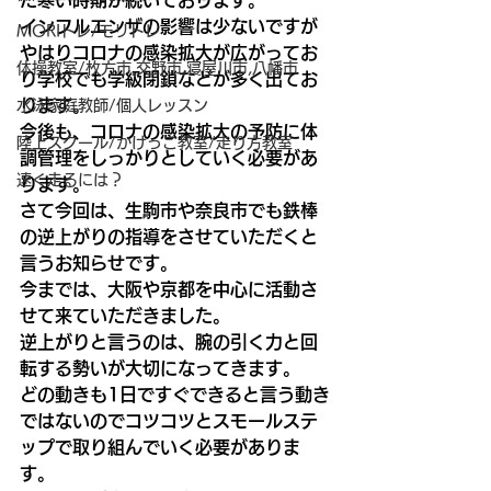
だ寒い時期が続いております。
インフルエンザの影響は少ないですが
MORIトレ/モリトレ
やはりコロナの感染拡大が広がってお
体操教室/枚方市,交野市,寝屋川市,八幡市
り学校でも学級閉鎖などが多く出てお
ります。
水泳家庭教師/個人レッスン
今後も、コロナの感染拡大の予防に体
陸上スクール/かけっこ教室/走り方教室
調管理をしっかりとしていく必要があ
速く走るには？
ります。
さて今回は、生駒市や奈良市でも鉄棒
の逆上がりの指導をさせていただくと
言うお知らせです。
今までは、大阪や京都を中心に活動さ
せて来ていただきました。
逆上がりと言うのは、腕の引く力と回
転する勢いが大切になってきます。
どの動きも1日ですぐできると言う動き
ではないのでコツコツとスモールステ
ップで取り組んでいく必要がありま
す。