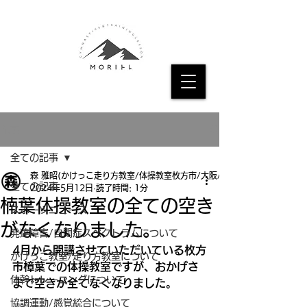
記事
全ての記事
森 雅昭(かけっこ走り方教室/体操教室枚方市/大阪/京都
全ての記事
2024年5月12日
読了時間: 1分
楠葉体操教室の全ての空き
スポーツニュース
がなくなりました。
発達障害/自閉症スペクトラムについて
4月から開講させていただいている枚方
かけっこ教室/走り方教室について
市樟葉での体操教室ですが、おかげさ
体幹トレーニングについて
まで空きが全てなくなりました。
協調運動/感覚統合について