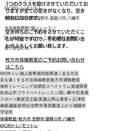
3
つのクラスを設けさせていただいてお
MORIトレ/モリトレ
りますが全ての空きがなくなり、空き
待ちになります。
体操教室/枚方市,交野市,寝屋川市,八幡市
水泳家庭教師/個人レッスン
空き待ちのご予約をさせていただくこ
陸上スクール/かけっこ教室/走り方教室
とが可能ですので、その際はお問い合
わせよろしくお願い致します。
速く走るには？
枚方市体操教室のご予約お問い合わせ
はこちら
MORIトレ
個人指導
個別指導
速く走る方法
足を速くする方法
体操教室
枚方市
運動教室
体幹トレーニング
自閉症スペクトラム
発達障害
松井山手
プライベートレッスン
習い事
中宮
長尾
スポーツ教室
宮之阪
美濃山
男山
香里ヶ丘
津田
楠葉
藤阪
欽明台
交野市
香里園
逆上がり
城陽市
宇治市
体操教室/枚方市,交野市,寝屋川市,八幡市
MORIトレ/モリトレ