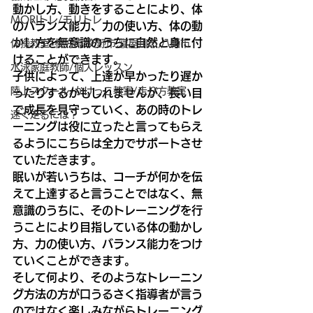
動かし方、動きをすることにより、体
MORIトレ/モリトレ
のバランス能力、力の使い方、体の動
かし方を無意識のうちに自然と身に付
体操教室/枚方市,交野市,寝屋川市,八幡市
けることができます。
水泳家庭教師/個人レッスン
子供によって、上達が早かったり遅か
陸上スクール/かけっこ教室/走り方教室
ったりするかもしれませんが、長い目
で成長を見守っていく、あの時のトレ
速く走るには？
ーニングは役に立ったと言ってもらえ
るようにこちらは全力でサポートさせ
ていただきます。
眠いが若いうちは、コーチが何かを伝
えて上達すると言うことではなく、無
意識のうちに、そのトレーニングを行
うことにより目指している体の動かし
方、力の使い方、バランス能力をつけ
ていくことができます。
そして何より、そのようなトレーニン
グ方法の方が口うるさく指導者が言う
のではなく楽しみながらトレーニング