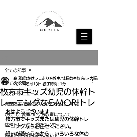
記事
全ての記事
森 雅昭(かけっこ走り方教室/体操教室枚方市/大阪/京都
全ての記事
2022年5月13日
読了時間: 1分
枚方市キッズ幼児の体幹ト
スポーツニュース
レーニングならMORIトレ
発達障害/自閉症スペクトラムについて
おはようございます。
かけっこ教室/走り方教室について
枚方市でキッズまたは幼児の体幹トレ
体幹トレーニングについて
ーニングならお任せください。
眠いが若いうちから、いろいろな体の
協調運動/感覚統合について