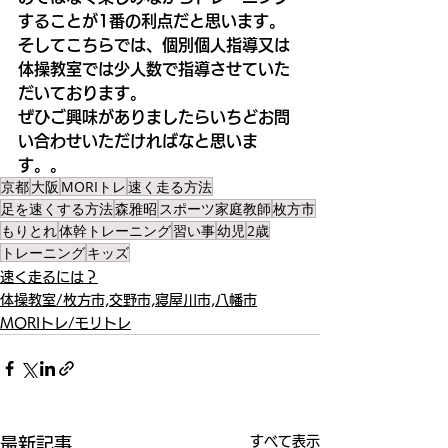
することが1番の利点だと思います。
そしてこちらでは、個別個人指導又は
体操教室では少人数で指導させていた
だいております。
ぜひご興味がありましたらいちどお問
い合わせいただければなと思いま
す。。
京都
大阪
MORIトレ
速く走る方法
足を速くする方法
森雅昭
スポーツ家庭教師
枚方市
もりとれ
体幹トレーニング
習い事
幼児
2歳
トレーニング
キッズ
速く走るには？
体操教室/枚方市,交野市,寝屋川市,八幡市
MORIトレ/モリトレ
すべて表示
最新記事