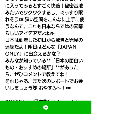
に入ってみるとすごく快適！秘密基地
みたいでワクワクするし、ぐっすり眠
れそう💤 狭い空間をこんなに上手に使
うなんて、これも日本ならではの素晴
らしいアイデアだよね✨
日本は到着した初日から驚きと発見の
連続だよ！明日はどんな「JAPAN 
ONLY」に出会えるかな？
みんなが知っている**「日本の面白い
もの・おすすめの場所」**があった
ら、ぜひコメントで教えてね！
それじゃあ、また次のレポートでお会
いしましょう👋 おやすみ〜！💤
#MORITre
#日本旅行
#JapanTrip
#JAPANONLY
#日本のタクシー
#自
動ドア
#ガチャガチャ
#ガチャポン
#
カプセルトイ
#カプセルホテル
#カプ