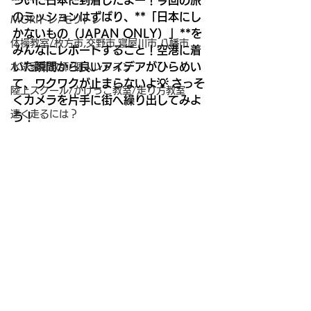
ついに日本に到着したよー！今回の旅
のミッションはずばり、**「日本にし
MORIトレ/モリトレ
かないもの（JAPAN ONLY）」**を
体操教室/枚方市,交野市,寝屋川市,八幡市
みんなにレポートすること！空港に着
いた瞬間から良いアイデアがひらめい
水泳家庭教師/個人レッスン
て、ワクワクが止まらないよ💡 さっそ
陸上スクール/かけっこ教室/走り方教室
くカメラを片手に街へ繰り出してみよ
速く走るには？
う！