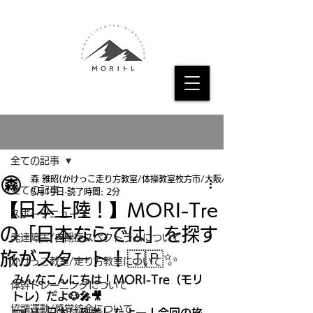
記事
全ての記事
森 雅昭(かけっこ走り方教室/体操教室枚方市/大阪/京都
全ての記事
5月19日
読了時間: 2分
【日本上陸！】MORI-Tre
スポーツニュース
の「日本ならでは」を探す
発達障害/自閉症スペクトラムについて
旅がスタート！🇯🇵✨
かけっこ教室/走り方教室について
みんなこんにちは！MORI-Tre（モリ
体幹トレーニングについて
トレ）だよ🐶🎤🎥
協調運動/感覚統合について