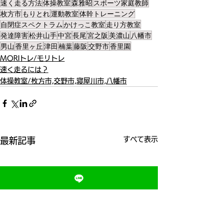
速く走る方法
体操教室
森雅昭
スポーツ家庭教師
枚方市
もりとれ
運動教室
体幹トレーニング
自閉症スペクトラム
かけっこ教室
走り方教室
発達障害
松井山手
中宮
長尾
宮之阪
美濃山
八幡市
男山
香里ヶ丘
津田
楠葉
藤阪
交野市
香里園
MORIトレ/モリトレ
速く走るには？
体操教室/枚方市,交野市,寝屋川市,八幡市
すべて表示
最新記事