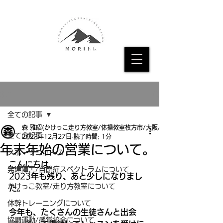
記事
全ての記事
森 雅昭(かけっこ走り方教室/体操教室枚方市/大阪/京都
全ての記事
2023年12月27日
読了時間: 1分
年末年始の営業について。
スポーツニュース
こんにちは。
発達障害/自閉症スペクトラムについて
2023
年も残り、あと少しになりまし
かけっこ教室/走り方教室について
た。
体幹トレーニングについて
今年も、たくさんの生徒さんと出会
協調運動/感覚統合について