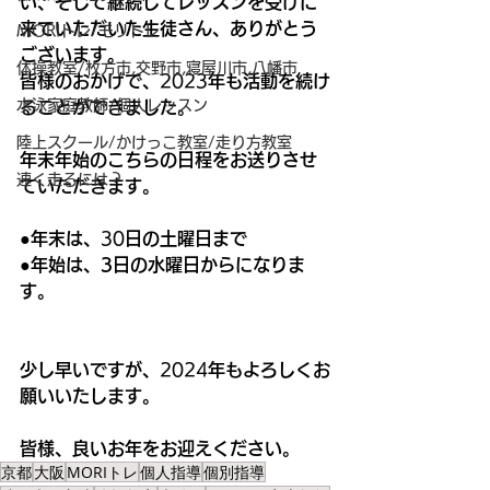
い、そして継続してレッスンを受けに
来ていただいた生徒さん、ありがとう
MORIトレ/モリトレ
ございます。
体操教室/枚方市,交野市,寝屋川市,八幡市
皆様のおかげで、
2023
年も活動を続け
水泳家庭教師/個人レッスン
ることができました。
陸上スクール/かけっこ教室/走り方教室
年末年始のこちらの日程をお送りさせ
速く走るには？
ていただきます。
●
年末は、
30
日の土曜日まで
●
年始は、3日の水曜日からになりま
す。
少し早いですが、
2024
年もよろしくお
願いいたします。
皆様、良いお年をお迎えください。
京都
大阪
MORIトレ
個人指導
個別指導