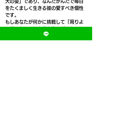
大の姿」であり、なんだかんだで毎日
をたくましく生きる彼の愛すべき個性
です。
もしあなたが何かに挑戦して「周りよ
り遅いかも…」と落ち込んだときは、
のび太くんの「10秒5」を思い出して
みてください。自分のペースで、確実
にゴールテープを切ればそれで大正解
です！💮
#ドラえもん
#のび太
#50m走
#10秒
5
#マイペース
#ポジティブ思考
#自分
らしく
#運動苦手
#ブログ
#日常の気
づき
#勇気をもらえる話
京都
大阪
MORIトレ
速く走る方法
足を速くする方法
かけっこ教室
走り方教室
のび太
MORIトレ/モリトレ