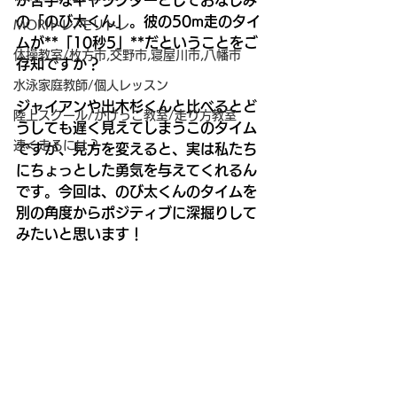
が苦手なキャラクターとしておなじみ
の「のび太くん」。彼の50m走のタイ
MORIトレ/モリトレ
ムが**「10秒5」**だということをご
体操教室/枚方市,交野市,寝屋川市,八幡市
存知ですか？
水泳家庭教師/個人レッスン
ジャイアンや出木杉くんと比べるとど
陸上スクール/かけっこ教室/走り方教室
うしても遅く見えてしまうこのタイム
速く走るには？
ですが、見方を変えると、実は私たち
にちょっとした勇気を与えてくれるん
です。今回は、のび太くんのタイムを
別の角度からポジティブに深掘りして
みたいと思います！