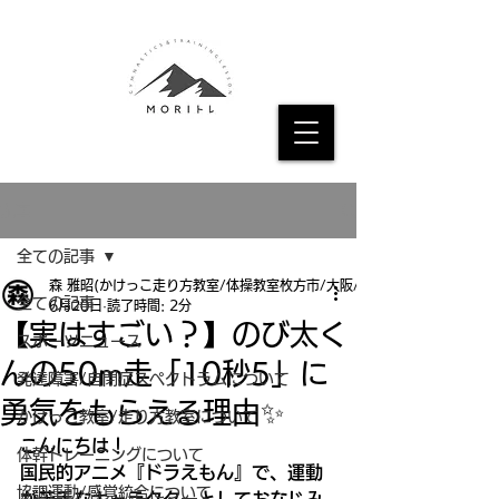
記事
全ての記事
森 雅昭(かけっこ走り方教室/体操教室枚方市/大阪/京都
全ての記事
6月20日
読了時間: 2分
【実はすごい？】のび太く
スポーツニュース
んの50m走「10秒5」に
発達障害/自閉症スペクトラムについて
勇気をもらえる理由✨
かけっこ教室/走り方教室について
こんにちは！
体幹トレーニングについて
国民的アニメ『ドラえもん』で、運動
協調運動/感覚統合について