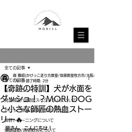
記事
全ての記事
森 雅昭(かけっこ走り方教室/体操教室枚方市/大阪/京都
全ての記事
7月1日
読了時間: 2分
【奇跡の特訓】犬が水面を
スポーツニュース
ダッシュ！？MORI DOG
発達障害/自閉症スペクトラムについて
と小さな師匠の熱血ストー
かけっこ教室/走り方教室について
リー🔥
体幹トレーニングについて
皆さん、こんにちは！
協調運動/感覚統合について