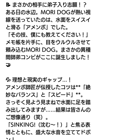
📝 まさかの相手に弟子入り志願！？
ある日の水辺。MORI DOGが熱い視
線を送っていたのは、水面をスイスイ
と滑る「アメンボ」でした。
「その技、僕にも教えてください！」
メモ帳を片手に、目をウルウルさせて
頼み込むMORI DOG。まさかの異種
間師弟コンビがここに誕生しました！
🤝
💦 理想と現実のギャップ…！
アメンボ師匠が伝授したコツは**「絶
妙なバランス」と「スピード」**。
さっそく見よう見まねで水面に足を踏
み出してみますが……結果は皆さんの
ご想像通り（笑）。
「SINKING!（沈む〜！）」と焦る表
情とともに、盛大な水音を立ててドボ
ン！