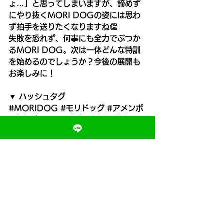
ょ…」と思ってしまいますが、諦めず
にやり抜くMORI DOGの姿には思わ
ず拍手を送りたくなりますね👏
失敗を恐れず、何事にも全力でぶつか
るMORI DOG。次は一体どんな特訓
を始めるのでしょうか？今後の展開も
お楽しみに！
▼ ハッシュタグ
#MORIDOG
#モリドッグ
#アメンボ
#水上ダッシュ
#奇跡の瞬間
#熱血スト
ーリー
#諦めない心が大事
#4コマ漫
画
#犬のいる生活
#チャレンジ精神
#
コミックエッセイ
#動物イラスト
京都
大阪
MORIトレ
速く走る方法
足を速くする方法
かけっこ教室
走り方教室
MORIトレ/モリトレ