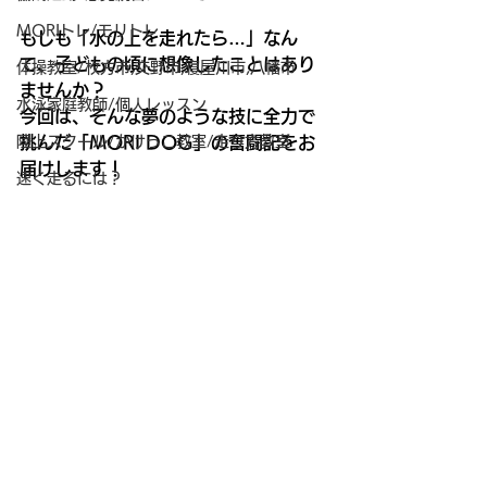
MORIトレ/モリトレ
もしも「水の上を走れたら…」なん
て、子どもの頃に想像したことはあり
体操教室/枚方市,交野市,寝屋川市,八幡市
ませんか？
水泳家庭教師/個人レッスン
今回は、そんな夢のような技に全力で
陸上スクール/かけっこ教室/走り方教室
挑んだ「MORI DOG」の奮闘記をお
届けします！
速く走るには？