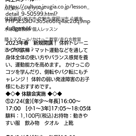
https://culture.jeugia.co.jp/lesson_
MORIトレ/モリトレ
detail_9-50599.html?
体操教室/枚方市,交野市,寝屋川市,八幡市
PHPSESSID=3o5e66fq4ac2dq9mp
4u8getbl4
水泳家庭教師/個人レッスン
陸上スクール/かけっこ教室/走り方教室
2023年春　新規開講！
 体幹トレーニ
速く走るには？
ングや鉄棒・マット運動などを通して
身体全体の使い方やバランス感覚を養
い、運動能力を高めます。 かけっこの
コツを学んだり、側転やバク転にもチ
ャレンジ！ 体幹の弱い発達障害のお子
様にもおすすめです。
◆◇◆ 体験会実施 ◆◇◆
①2/24(金)[年少～年長]16:00～
17:00　[小1～3年]17:05～18:05
体
験料：1,100円(税込)お持物：動きや
すい服　飲み物　タオル　上靴