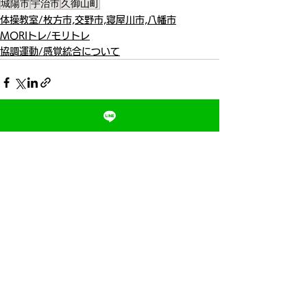
城陽市
宇治市
久御山町
体操教室/枚方市,交野市,寝屋川市,八幡市
MORIトレ/モリトレ
協調運動/感覚統合について
すべて表示
最新記事