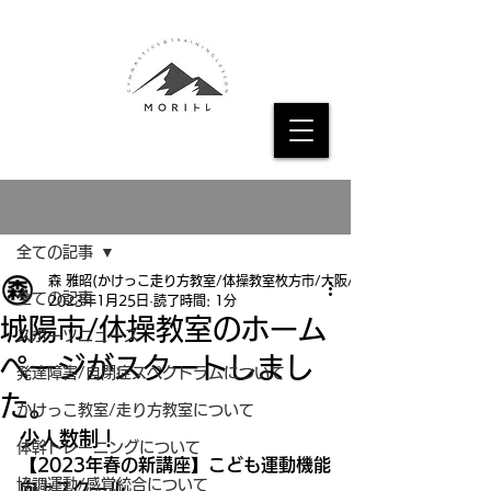
記事
全ての記事
森 雅昭(かけっこ走り方教室/体操教室枚方市/大阪/京都
全ての記事
2023年1月25日
読了時間: 1分
城陽市/体操教室のホーム
スポーツニュース
ページがスタートしまし
発達障害/自閉症スペクトラムについて
た。
かけっこ教室/走り方教室について
少人数制！
体幹トレーニングについて
【2023年春の新講座】こども運動機能
協調運動/感覚統合について
向上スクール