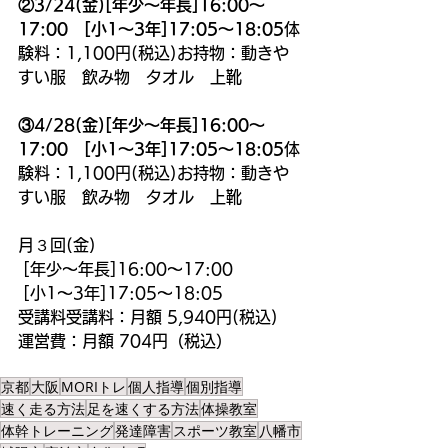
②3/24(金)[年少～年長]16:00～
17:00　[小1～3年]17:05～18:05
体
験料：1,100円(税込)お持物：動きや
すい服　飲み物　タオル　上靴
③4/28(金)[年少～年長]16:00～
17:00　[小1～3年]17:05～18:05
体
験料：1,100円(税込)お持物：動きや
すい服　飲み物　タオル　上靴
月３回(金)
 [年少～年長]16:00～17:00　
 [小1～3年]17:05～18:05
受講料受講料：月額 5,940円(税込)
運営費：月額 704円（税込）
京都
大阪
MORIトレ
個人指導
個別指導
速く走る方法
足を速くする方法
体操教室
体幹トレーニング
発達障害
スポーツ教室
八幡市