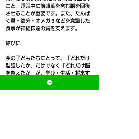
こと。睡眠中に前頭葉を含む脳を回復
させることが重要です。また、たんぱ
く質・鉄分・オメガ３などを意識した
食事が神経伝達の質を支えます。
結びに
今の子どもたちにとって、「どれだけ
勉強したか」だけでなく「どれだけ脳
を整えたか」が、学び・生活・将来す
べてに関わるテーマになっています。
前頭葉を“使いっぱなし”にせず、休ま
せながら育てることこそが、真の“賢い
成長”です。
ぜひ今日から、子どもたちの“脳の休
息”にも目を向けてみてください。
#脳疲労
#前頭葉
#子ども
#学習支援
#