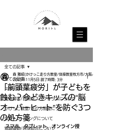
記事
全ての記事
森 雅昭(かけっこ走り方教室/体操教室枚方市/大阪/京都
全ての記事
2025年11月5日
読了時間: 3分
「前頭葉疲労」が子どもを
スポーツニュース
蝕む？今どきキッズの“脳
発達障害/自閉症スペクトラムについて
オーバーヒート”を防ぐ3つ
かけっこ教室/走り方教室について
の処方箋
体幹トレーニングについて
スマホ、タブレット、オンライン授
協調運動/感覚統合について