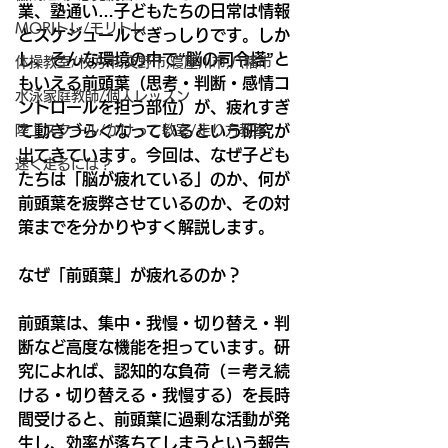
業、塾通い…子どもたちの日常は情報
MORIトレ/モリトレ
とスケジュールでぎっしりです。しか
し、そんな環境の中で“脳の司令塔”と
体操教室/枚方市,交野市,寝屋川市,八幡市
もいえる前頭葉（思考・判断・感情コ
水泳家庭教師/個人レッスン
ントロールを担う部位）が、疲れすぎ
陸上スクール/かけっこ教室/走り方教室
て動きづらくなっているという研究が
出てきています。今回は、なぜ子ども
速く走るには？
たちは「脳が疲れている」のか、何が
前頭葉を疲弊させているのか、その対
策までを分かりやすく解説します。
なぜ「前頭葉」が疲れるのか？
前頭葉は、集中・我慢・切り替え・判
断など高度な機能を担っています。研
究によれば、認知的な負荷（＝考え続
ける・切り替える・我慢する）を長時
間受けると、前頭葉に過剰な活動が発
生し、効率が落ちてしまうという報告