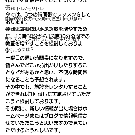
操教室を開催させていただいておりま
す。
MORIトレ/モリトレ
今では、3つの時間帯でレッスンをして
体操教室/枚方市,交野市,寝屋川市,八幡市
おります。
今回、さらにレッスン数を増やすため
水泳家庭教師/個人レッスン
に、
16
時
30
分から
17
時
30
分の間での
陸上スクール/かけっこ教室/走り方教室
教室を増やすことを検討しておりま
速く走るには？
す。
土曜日の遅い時間帯になりますので、
皆さんでどこかお出かけしたりするこ
となどがあるかと思い、不便な時間帯
になることも予想されます。
その中でも、施設をレンタルすること
ができれば1回試しに実施させていただ
こうと検討しております。
その際に、新しい情報が出た場合はホ
ームページまたはブログで情報発信さ
せていただこうと思いますので見てい
ただけるとうれしいです。