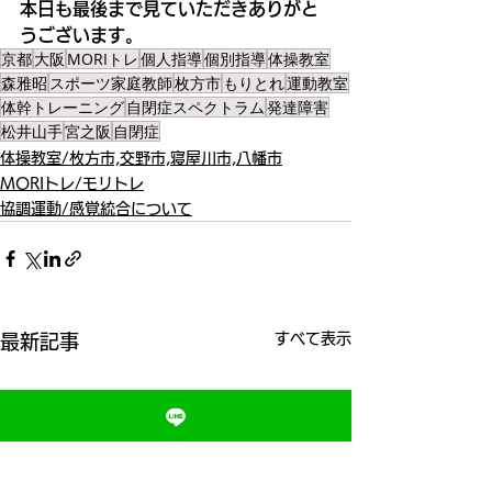
本日も最後まで見ていただきありがと
うございます。
京都
大阪
MORIトレ
個人指導
個別指導
体操教室
森雅昭
スポーツ家庭教師
枚方市
もりとれ
運動教室
体幹トレーニング
自閉症スペクトラム
発達障害
松井山手
宮之阪
自閉症
体操教室/枚方市,交野市,寝屋川市,八幡市
MORIトレ/モリトレ
協調運動/感覚統合について
すべて表示
最新記事