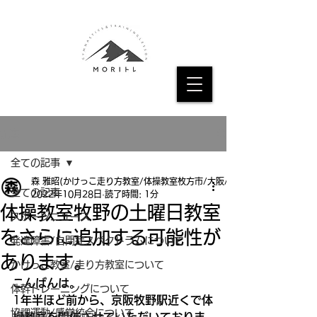
記事
全ての記事
森 雅昭(かけっこ走り方教室/体操教室枚方市/大阪/京都
全ての記事
2022年10月28日
読了時間: 1分
体操教室牧野の土曜日教室
スポーツニュース
をさらに追加する可能性が
発達障害/自閉症スペクトラムについて
あります。
かけっこ教室/走り方教室について
こんばんは。
体幹トレーニングについて
1
年半ほど前から、京阪牧野駅近くで体
協調運動/感覚統合について