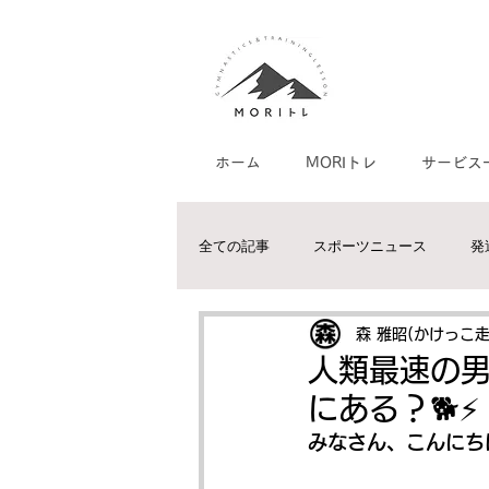
ホーム
MORIトレ
サービス
全ての記事
スポーツニュース
発
体幹トレーニングについて
協調
森 雅昭(かけっこ
人類最速の
にある？🐕⚡️
水泳家庭教師/個人レッスン
陸上
みなさん、こんにち