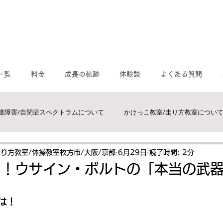
一覧
料金
成長の軌跡
体験談
よくある質問
達障害/自閉症スペクトラムについて
かけっこ教室/走り方教室につい
運動/感覚統合について
MORIトレ/モリトレ
体操教室/枚方市,交
走り方教室/体操教室枚方市/大阪/京都
6月29日
読了時間: 2分
男！ウサイン・ボルトの「本当の武
スクール/かけっこ教室/走り方教室
速く走るには？
は！