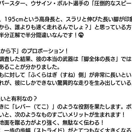
パースター、ウサイン・ボルト選手の「圧倒的なスピー
、195cmという高身長と、スラリと伸びた長い脚が印
から、誰よりも速く走れるんでしょ？」と思っている方
半分正解で半分間違いなんです！🤫
「膝から下」のプロポーション！
徹底調査した結果、彼の本当の武器は「脚全体の長さ」では
にあることが分かりました。
もに対して「ふくらはぎ（すね）側」が非常に長いとい
れが、彼にしかできない驚異的な走りを生み出している
長いと有利なの？
きに「レバー（てこ）」のような役割を果たします。ボ
いと、次のようなものすごいメリットが生まれます！
： 地面を蹴る力がより強く、無駄なく伝わる！
ド： 一歩の歩幅（ストライド）がとてつもなく大きくなる