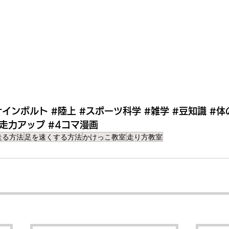
サインボルト
#陸上
#スポーツ科学
#雑学
#豆知識
#体
#走力アップ
#4コマ漫画
走る方法
足を速くする方法
かけっこ教室
走り方教室