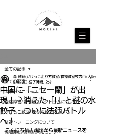
記事
全ての記事
森 雅昭(かけっこ走り方教室/体操教室枚方市/大阪/京都
全ての記事
5月28日
読了時間: 2分
中国に「ニセ一蘭」が出
スポーツニュース
現！？消えた「I」と謎の水
発達障害/自閉症スペクトラムについて
餃子…ついに法廷バトル
かけっこ教室/走り方教室について
へ！
体幹トレーニングについて
こんにちは！現場から最新ニュースを
協調運動/感覚統合について