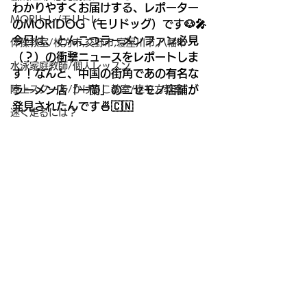
わかりやすくお届けする、レポーター
MORIトレ/モリトレ
のMORIDOG（モリドッグ）です🐶🎤
今日は、とんこつラーメンファン必見
体操教室/枚方市,交野市,寝屋川市,八幡市
（？）の衝撃ニュースをレポートしま
水泳家庭教師/個人レッスン
す！なんと、中国の街角であの有名な
陸上スクール/かけっこ教室/走り方教室
ラーメン店「一蘭」のニセモノ店舗が
発見されたんです🍜🇨🇳
速く走るには？