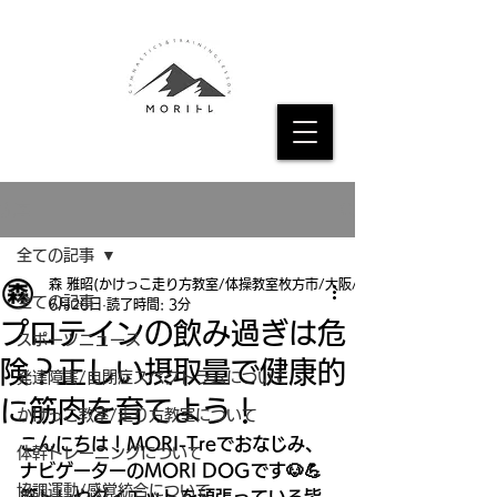
記事
全ての記事
森 雅昭(かけっこ走り方教室/体操教室枚方市/大阪/京都
全ての記事
6月26日
読了時間: 3分
プロテインの飲み過ぎは危
スポーツニュース
険？正しい摂取量で健康的
発達障害/自閉症スペクトラムについて
に筋肉を育てよう！
かけっこ教室/走り方教室について
こんにちは！MORI-Treでおなじみ、
体幹トレーニングについて
ナビゲーターのMORI DOGです🐶💪
協調運動/感覚統合について