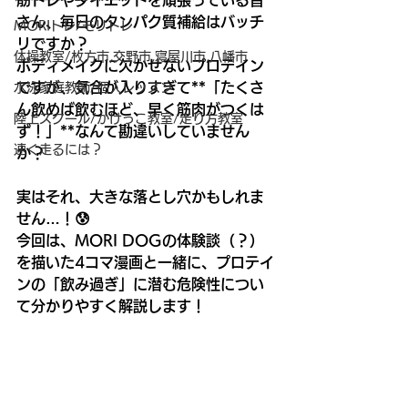
筋トレやダイエットを頑張っている皆
さん、毎日のタンパク質補給はバッチ
MORIトレ/モリトレ
リですか？
体操教室/枚方市,交野市,寝屋川市,八幡市
ボディメイクに欠かせないプロテイン
ですが、気合が入りすぎて**「たくさ
水泳家庭教師/個人レッスン
ん飲めば飲むほど、早く筋肉がつくは
陸上スクール/かけっこ教室/走り方教室
ず！」**なんて勘違いしていません
速く走るには？
か？
実はそれ、大きな落とし穴かもしれま
せん…！😰
今回は、MORI DOGの体験談（？）
を描いた4コマ漫画と一緒に、プロテイ
ンの「飲み過ぎ」に潜む危険性につい
て分かりやすく解説します！