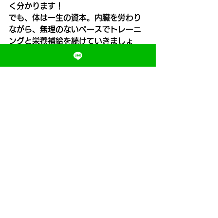
く分かります！
でも、体は一生の資本。内臓を労わり
ながら、無理のないペースでトレーニ
ングと栄養補給を続けていきましょ
う！
これからもMORI DOGと一緒に、楽
しく健康的なフィットネスライフを送
っていきましょうね🐶✨
【ブログ用ハッシュタグ】
タグ付けをして、同じように筋トレや
ダイエットを頑張っている人に記事を
届けましょう！
#プロテイン
#プロテインの選び方
#プ
ロテイン初心者
#筋トレ初心者
#ダイ
エット初心者
#ボディメイク
#健康管
理
#食事改善
#栄養満点
#フィットネ
ス
#MORIDOG
#MORIトレ
#4コマ
漫画
#筋トレ好きと繋がりたい
#ダイ